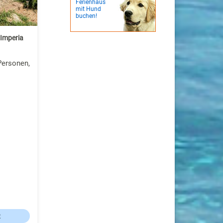
Ferienhaus
mit Hund
buchen!
 Imperia
Personen,
R