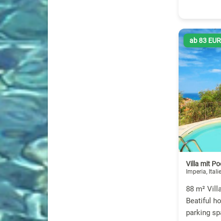
ab 83 EU
Villa mit P
Imperia, Itali
88 m² Vill
Beatiful h
parking sp