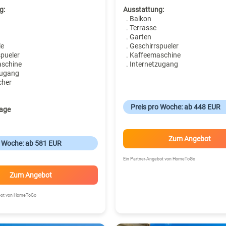
g:
Ausstattung:
. Balkon
. Terrasse
. Garten
le
. Geschirrspueler
spueler
. Kaffeemaschine
aschine
. Internetzugang
zugang
cher
Preis pro Woche: ab 448 EUR
age
Zum Angebot
o Woche: ab 581 EUR
Ein Partner-Angebot von HomeToGo
Zum Angebot
ebot von HomeToGo