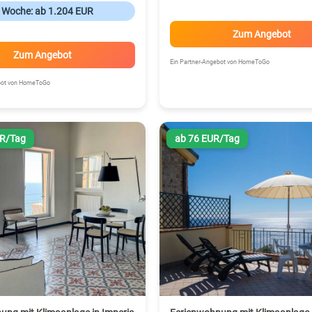
o Woche: ab 1.204 EUR
Zum Angebot
Zum Angebot
Ein Partner-Angebot von HomeToGo
ebot von HomeToGo
UR/Tag
ab 76 EUR/Tag