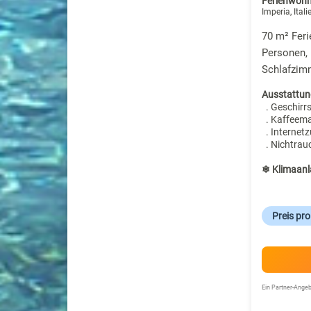
Ferienwohn
Imperia, Itali
70 m² Fer
Personen, 
Schlafzim
Ausstattun
. Geschirr
. Kaffeem
. Internet
. Nichtrau
❄ Klimaanl
Preis pr
Ein Partner-Ang