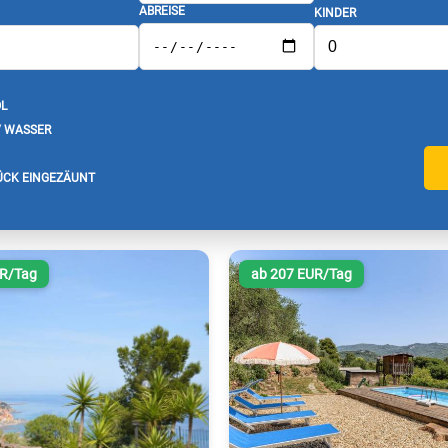
ABREISE
KINDER
L
/ WASSER
CK EINGEZÄUNT
UR/Tag
ab 207 EUR/Tag