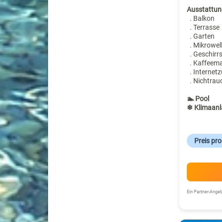
Ausstattun
. Balkon
. Terrasse
. Garten
. Mikrowel
. Geschirr
. Kaffeem
. Internet
. Nichtrau
🏊 Pool
❄ Klimaanl
Preis pr
Ein Partner-Ang