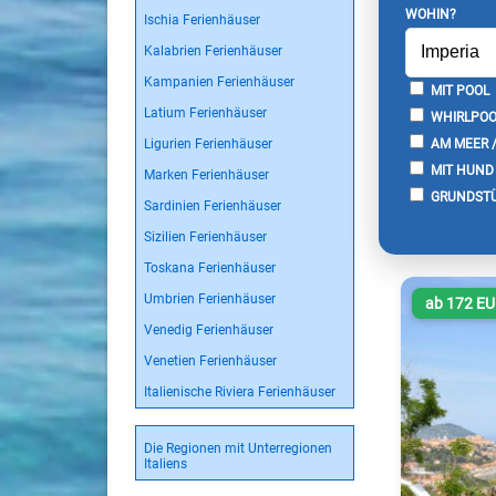
WOHIN?
Ischia Ferienhäuser
Kalabrien Ferienhäuser
Kampanien Ferienhäuser
MIT POOL
Latium Ferienhäuser
WHIRLPOO
Ligurien Ferienhäuser
AM MEER 
MIT HUND
Marken Ferienhäuser
GRUNDSTÜ
Sardinien Ferienhäuser
Sizilien Ferienhäuser
Toskana Ferienhäuser
Umbrien Ferienhäuser
ab 172 E
Venedig Ferienhäuser
Venetien Ferienhäuser
Italienische Riviera Ferienhäuser
Die Regionen mit Unterregionen
Italiens