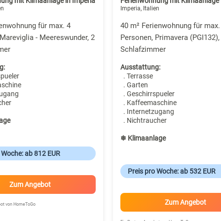
ung mit Klimaanlage in Imperia
Ferienwohnung mit Klimaanlage 
en
Imperia, Italien
ienwohnung für max. 4
40 m² Ferienwohnung für max.
Mareviglia - Meereswunder, 2
Personen, Primavera (PGI132),
mer
Schlafzimmer
g:
Ausstattung:
spueler
. Terrasse
aschine
. Garten
zugang
. Geschirrspueler
cher
. Kaffeemaschine
. Internetzugang
age
. Nichtraucher
❄ Klimaanlage
o Woche: ab 812 EUR
Preis pro Woche: ab 532 EUR
Zum Angebot
Zum Angebot
ebot von HomeToGo