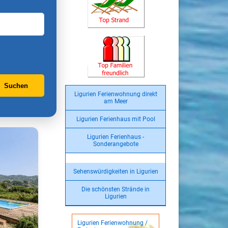
Suchen
Ligurien Ferienwohnung direkt
am Meer
Ligurien Ferienhaus mit Pool
Ligurien Ferienhaus -
Sonderangebote
Sehenswürdigkeiten in Ligurien
Die schönsten Strände in
Ligurien
Ligurien Ferienwohnung /