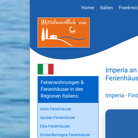
Home
Italien
Frankrei
Imperia an
Ferienhäus
Ferienwohnungen &
Ferienhäuser in den
Imperia - Fi
Regionen Italiens:
Adria Ferienhäuser
Apulien Ferienhäuser
Elba Ferienhäuser
Emilia-Romagna Ferienhäuser