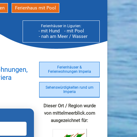
den
Ferienhaus mit Pool
Ferienhäuser in Ligurien:
- mit Hund
- mit Pool
- nah am Meer / Wasser
Ferienhäuser &
ohnungen,
Ferienwohnungen Imperia
iera
Sehenswürdigkeiten rund um
Imperia
Dieser Ort / Region wurde
von mittelmeerblick.com
ausgezeichnet für: