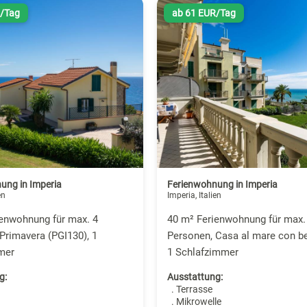
R/Tag
ab 61 EUR/Tag
ung in Imperia
Ferienwohnung in Imperia
en
Imperia, Italien
ienwohnung für max. 4
40 m² Ferienwohnung für max.
Primavera (PGI130), 1
Personen, Casa al mare con bel
mer
1 Schlafzimmer
g:
Ausstattung:
. Terrasse
. Mikrowelle