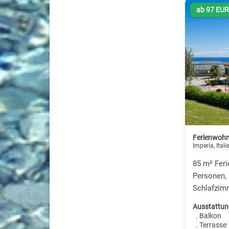
ab 97 EU
Ferienwohn
Imperia, Itali
85 m² Fer
Personen, 
Schlafzim
Ausstattun
. Balkon
. Terrasse