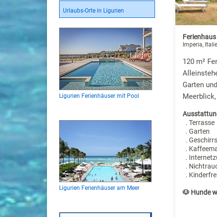
Urlaubs-Orte in Ligurien
Ferienhaus 
Imperia, Itali
120 m² Fer
Alleinste
Garten un
Meerblick,
Ligurien Ferienhäuser mit Pool
Ausstattun
. Terrasse
. Garten
. Geschirr
. Kaffeem
. Internet
. Nichtrau
. Kinderfre
Ligurien Ferienhäuser am Meer
🐶 Hunde w