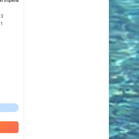
in Imperia
 3
 1