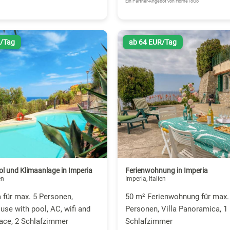
Ein Partner-Angebot von HomeToGo
R/Tag
ab 64 EUR/Tag
ool und Klimaanlage in Imperia
Ferienwohnung in Imperia
en
Imperia, Italien
a für max. 5 Personen,
50 m² Ferienwohnung für max.
ouse with pool, AC, wifi and
Personen, Villa Panoramica, 1
ace, 2 Schlafzimmer
Schlafzimmer