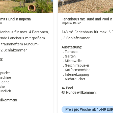
mit Hund in Imperia
Ferienhaus mit Hund und Pool in
en
Imperia, Italien
ienhaus für max. 4 Personen,
148 m² Ferienhaus für max. 6 
hende Landhaus mit großem
, 3 Schlafzimmer
d traumhaftem Rundum-
Ausstattung:
 2 Schlafzimmer
. Terrasse
. Garten
g:
. Mikrowelle
. Geschirrspueler
. Kaffeemaschine
spueler
. Internetzugang
aschine
. Nichtraucher
zugang
cher
🏊 Pool
undlich
🐶 Hunde willkommen!
illkommen!
Preis pro Woche: ab 1.449 EU