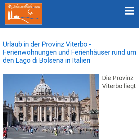
Urlaub in der Provinz Viterbo -
Ferienwohnungen und Ferienhäuser rund um
den Lago di Bolsena in Italien
Die Provinz
Viterbo liegt