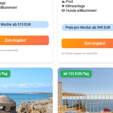
🏊 Pool
age
❄ Klimaanlage
illkommen!
🐶 Hunde willkommen!
o Woche: ab 315 EUR
Preis pro Woche: ab 399 EUR
Zum Angebot
Zum Angebot
ebot von HomeToGo
Ein Partner-Angebot von HomeToGo
R/Tag
ab 132 EUR/Tag