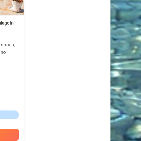
lage in
rsonen,
ino