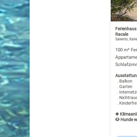
Ferienhaus
Racale
Salento, Itali
100 m² Fer
Appartamen
Schlafzim
Ausstattun
. Balkon
. Garten
. Internet
. Nichtrau
. Kinderfre
❄ Klimaanl
🐶 Hunde w