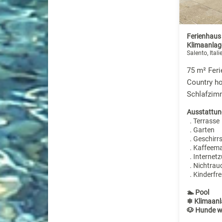
Ferienhaus
Klimaanlag
Salento, Itali
75 m² Feri
Country ho
Schlafzim
Ausstattun
. Terrasse
. Garten
. Geschirr
. Kaffeem
. Internet
. Nichtrau
. Kinderfre
🏊 Pool
❄ Klimaanl
🐶 Hunde w