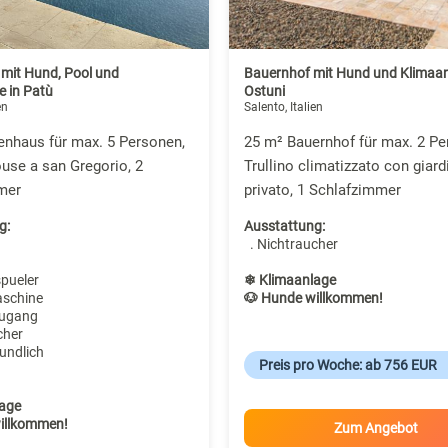
 mit Hund, Pool und
Bauernhof mit Hund und Klimaan
e in Patù
Ostuni
en
Salento, Italien
enhaus für max. 5 Personen,
25 m² Bauernhof für max. 2 Pe
use a san Gregorio, 2
Trullino climatizzato con giard
mer
privato, 1 Schlafzimmer
g:
Ausstattung:
. Nichtraucher
spueler
❄ Klimaanlage
aschine
🐶 Hunde willkommen!
zugang
cher
undlich
Preis pro Woche: ab 756 EUR
age
illkommen!
Zum Angebot