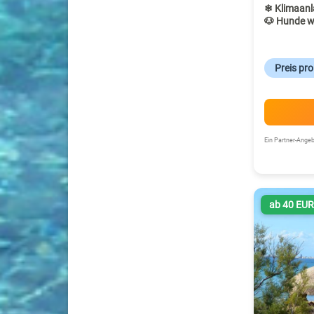
❄ Klimaanl
🐶 Hunde w
Preis pr
Ein Partner-Ang
ab 40 EU