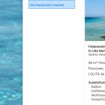
Die Urlaubs-Orte in Apulien
Ferienwohn
in Lido Mar
Salento, Itali
68 m² Fer
Personen,
LOLITA da 
Ausstattun
. Balkon
. Kaffeem
. Nichtrau
. Kinderfre