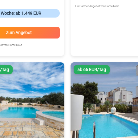
Ein Partner-Angebot von HomeToGo
o Woche: ab 1.449 EUR
Zum Angebot
ebot von HomeToGo
R/Tag
ab 66 EUR/Tag