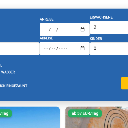
ERWACHSENE
ANREISE
ABREISE
KINDER
L
/ WASSER
CK EINGEZÄUNT
R/Tag
ab 57 EUR/Tag