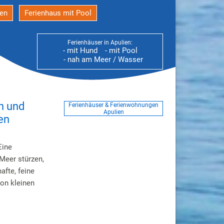
den
Ferienhaus mit Pool
Ferienhäuser in Apulien:
- mit Hund
- mit Pool
- nah am Meer / Wasser
n und
Ferienhäuser & Ferienwohnungen
Apulien
en
Eine
 Meer stürzen,
fte, feine
von kleinen