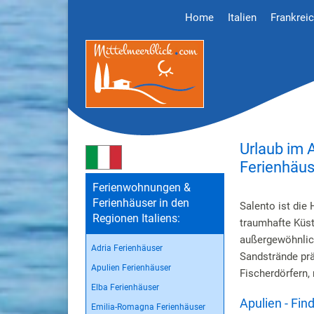
Home
Italien
Frankrei
Urlaub im 
Ferienhäus
Ferienwohnungen &
Ferienhäuser in den
Salento ist die 
Regionen Italiens:
traumhafte Küste
außergewöhnlich
Adria Ferienhäuser
Sandstrände prä
Apulien Ferienhäuser
Fischerdörfern,
Elba Ferienhäuser
Apulien - Fi
Emilia-Romagna Ferienhäuser