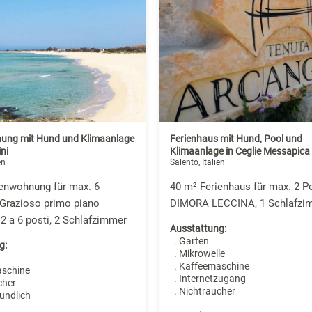
ung mit Hund und Klimaanlage
Ferienhaus mit Hund, Pool und
ini
Klimaanlage in Ceglie Messapica
en
Salento, Italien
ienwohnung für max. 6
40 m² Ferienhaus für max. 2 P
 Grazioso primo piano
DIMORA LECCINA, 1 Schlafzi
2 a 6 posti, 2 Schlafzimmer
Ausstattung:
. Garten
g:
. Mikrowelle
. Kaffeemaschine
aschine
. Internetzugang
cher
. Nichtraucher
undlich