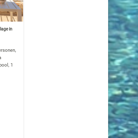
lage in
ersonen,
a
pool, 1