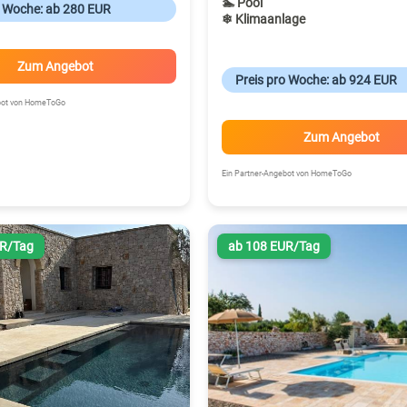
🏊 Pool
o Woche: ab 280 EUR
❄ Klimaanlage
Zum Angebot
Preis pro Woche: ab 924 EUR
ebot von HomeToGo
Zum Angebot
Ein Partner-Angebot von HomeToGo
UR/Tag
ab 108 EUR/Tag