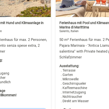
 mit Hund und Klimaanlage in
Ferienhaus mit Pool und Klimaan
Marina di Marittima
en
Salento, Italien
ienhaus für max. 2 Personen,
50 m² Ferienhaus für max. 2 P
to senza spese extra, 2
Pajara Marinaia - "Antica Liam
mer
salentina" with Private heated 
Schlafzimmer
g:
Ausstattung:
. Terrasse
zugang
. Garten
cher
. Mikrowelle
undlich
. Geschirrspueler
. Kaffeemaschine
age
. Internetzugang
illkommen!
. Nichtraucher
. Direkt am Wasser