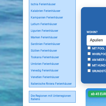
Ischia Ferienhäuser
Kalabrien Ferienhäuser
Kampanien Ferienhäuser
Latium Ferienhäuser
Ligurien Ferienhäuser
WOHIN?
Marken Ferienhäuser
Sardinien Ferienhäuser
MIT POOL
Sizilien Ferienhäuser
WHIRLPOO
Toskana Ferienhäuser
AM MEER 
Umbrien Ferienhäuser
MIT HUND
Venedig Ferienhäuser
GRUNDSTÜ
Venetien Ferienhäuser
Italienische Riviera Ferienhäuser
ab 45 EU
Die Regionen mit Unterregionen
Italiens