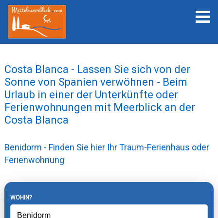
Costa Blanca - Lassen Sie sich von der
Sonne von Spanien verwöhnen - Beim
Urlaub in einer der Unterkünfte oder
Ferienwohnungen mit Meerblick an der
Costa Blanca
Benidorm - Finden Sie hier Ihr Traum-Ferienhaus oder
Ferienwohnung
WOHIN?