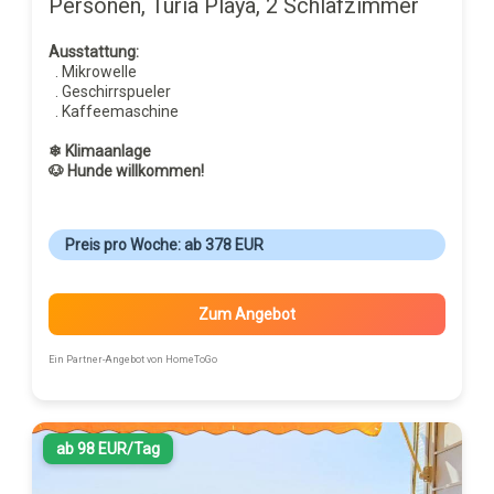
Personen, Turia Playa, 2 Schlafzimmer
Ausstattung:
. Mikrowelle
. Geschirrspueler
. Kaffeemaschine
❄ Klimaanlage
🐶 Hunde willkommen!
Preis pro Woche: ab 378 EUR
Zum Angebot
Ein Partner-Angebot von HomeToGo
ab 98 EUR/Tag