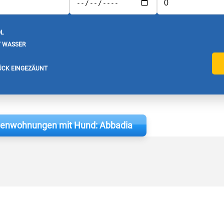
L
/ WASSER
CK EINGEZÄUNT
rienwohnungen mit Hund: Abbadia