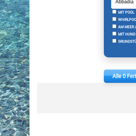
MIT POOL
WHIRLPOO
AM MEER 
MIT HUND
GRUNDSTÜ
Alle 0 Fe