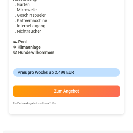
. Garten
. Mikrowelle
. Geschirrspueler
. Kaffeemaschine
. Internetzugang
. Nichtraucher
🏊 Pool
❄ Klimaanlage
🐶 Hunde willkommen!
Preis pro Woche: ab 2.499 EUR
Zum Angebot
Ein Partner-Angebot von HomeToGo