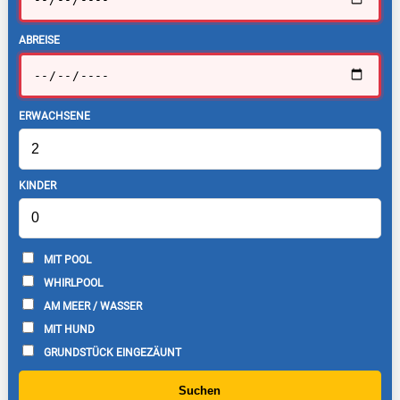
ABREISE
ERWACHSENE
KINDER
MIT POOL
WHIRLPOOL
AM MEER / WASSER
MIT HUND
GRUNDSTÜCK EINGEZÄUNT
Suchen