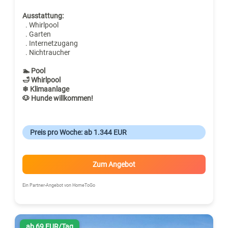
Ausstattung:
. Whirlpool
. Garten
. Internetzugang
. Nichtraucher
🏊 Pool
🛁 Whirlpool
❄ Klimaanlage
🐶 Hunde willkommen!
Preis pro Woche: ab 1.344 EUR
Zum Angebot
Ein Partner-Angebot von HomeToGo
ab 69 EUR/Tag