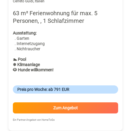
Cerreto Guidi, Italien
63 m² Ferienwohnung für max. 5
Personen, , 1 Schlafzimmer
Ausstattung:
. Garten
. Internetzugang
. Nichtraucher
🏊 Pool
❄ Klimaanlage
🐶 Hunde willkommen!
Preis pro Woche: ab 791 EUR
Zum Angebot
Ein Partner-Angebot von HomeToGo