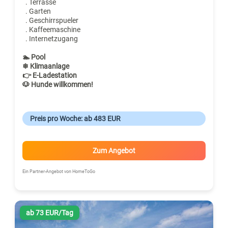
. Terrasse
. Garten
. Geschirrspueler
. Kaffeemaschine
. Internetzugang
🏊 Pool
❄ Klimaanlage
👉 E-Ladestation
🐶 Hunde willkommen!
Preis pro Woche: ab 483 EUR
Zum Angebot
Ein Partner-Angebot von HomeToGo
ab 73 EUR/Tag