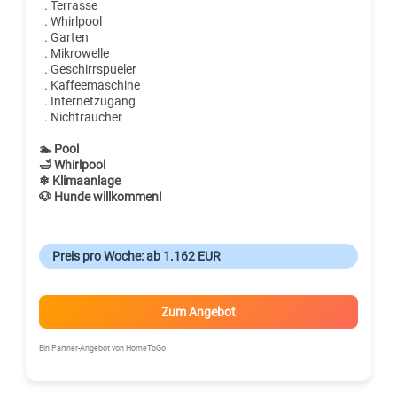
. Terrasse
. Whirlpool
. Garten
. Mikrowelle
. Geschirrspueler
. Kaffeemaschine
. Internetzugang
. Nichtraucher
🏊 Pool
🛁 Whirlpool
❄ Klimaanlage
🐶 Hunde willkommen!
Preis pro Woche: ab 1.162 EUR
Zum Angebot
Ein Partner-Angebot von HomeToGo